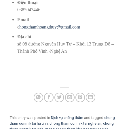
Điện thoại
0385043446
Email
c
hongthamhoangthuy@gmail.com
Địa chỉ
số 08 đường Nguyễn Huy Tự – Khối 13 Trung Đô –
Thành Phố Vinh -Nghệ An
This entry was posted in
Dịch vụ chống thấm
and tagged
chong
tham conmik tai ha tinh
,
chong tham conmik tai nghe an
,
chong