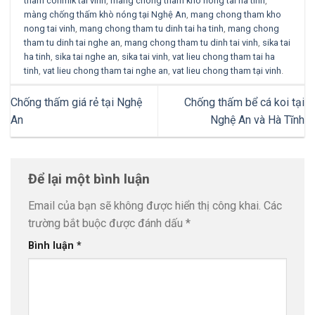
tham conmik tai vinh
,
mang chong tham kho nong tai ha tinh
,
màng chống thấm khò nóng tại Nghệ An
,
mang chong tham kho
nong tai vinh
,
mang chong tham tu dinh tai ha tinh
,
mang chong
tham tu dinh tai nghe an
,
mang chong tham tu dinh tai vinh
,
sika tai
ha tinh
,
sika tai nghe an
,
sika tai vinh
,
vat lieu chong tham tai ha
tinh
,
vat lieu chong tham tai nghe an
,
vat lieu chong tham tại vinh
.
Chống thấm giá rẻ tại Nghệ
Chống thấm bể cá koi tại
An
Nghệ An và Hà Tĩnh
Để lại một bình luận
Email của bạn sẽ không được hiển thị công khai.
Các
trường bắt buộc được đánh dấu
*
Bình luận
*