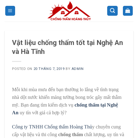
Skip
to
content
Vật liệu chống thấm tốt tại Nghệ An
và Hà Tĩnh
POSTED ON
20 THÁNG 7, 2019
BY
ADMIN
Mỗi khi mùa mưa đến bạn thường lo lắng về tình trạng
nhà dột nước khiến mảng tường bong tróc gây mất thẫm
mỹ. Bạn đang tìm kiếm dịch vụ
chống thấm tại Nghệ
An
uy tín với giá cả hợp lý?
Công ty TNHH Chống thấm Hoàng Thủ
y chuyên cung
cấp vật liệu và thi công
chống thấm
chất lượng, uy tín và