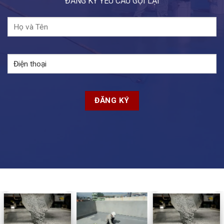
ĐĂNG KÝ YÊU CẦU GỌI LẠI