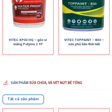
VITEC XP02 HQ – gốc xi
VITEC TOPPAINT – 830 –
măng Polyme 2 TP
sơn phủ bền thời tiết
SẢN PHẨM
SỬA CHỮA, VÁ VẾT NỨT BÊ TÔNG
Tất cả sản phẩm