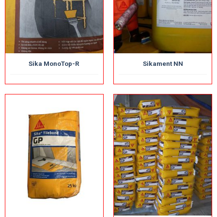
Sika MonoTop-R
Sikament NN