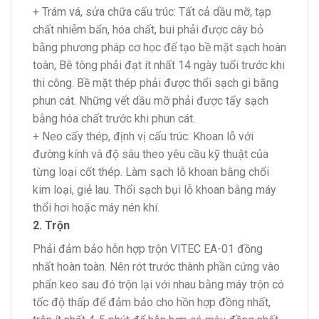
+ Trám vá, sửa chữa cấu trúc: Tất cả dầu mỡ, tạp
chất nhiễm bẩn, hóa chất, bui phải được cây bỏ
bằng phương pháp cơ học để tạo bề mặt sạch hoàn
toàn, Bê tông phải đạt ít nhất 14 ngày tuổi trước khi
thi công. Bề mặt thép phải được thổi sạch gi bằng
phun cát. Những vết dầu mỡ phải được tẩy sạch
bằng hóa chất trước khi phun cát.
+ Neo cấy thép, định vị cấu trúc: Khoan lỗ với
đường kính và độ sâu theo yêu cầu kỹ thuật của
từng loại cốt thép. Làm sạch lỗ khoan bằng chổi
kim loại, giẻ lau. Thổi sạch bụi lỗ khoan bằng máy
thổi hơi hoặc máy nén khí.
2. Trộn
Phải đảm bảo hỗn hợp trộn VITEC EA-01 đồng
nhất hoàn toàn. Nên rót trước thành phần cứng vào
phẩn keo sau đó trộn lại với nhau bằng máy trộn có
tốc độ thấp để đảm bảo cho hồn hợp đồng nhất,