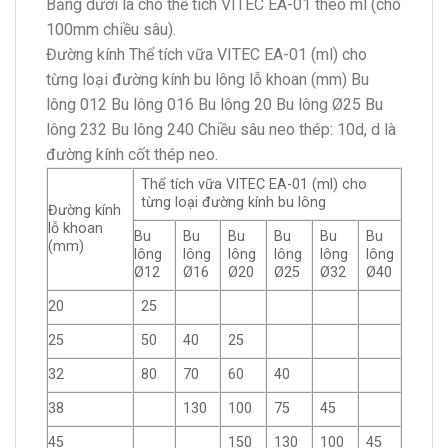
Bảng dưới là cho thể tích VITEC EA-01 theo ml (cho
100mm chiều sâu).
Đường kính Thể tích vữa VITEC EA-01 (ml) cho
từng loại đường kính bu lông lỗ khoan (mm) Bu
lông 012 Bu lông 016 Bu lông 20 Bu lông Ø25 Bu
lông 232 Bu lông 240 Chiều sâu neo thép: 10d, d là
đường kính cốt thép neo.
Thể tích vữa VITEC EA-01 (ml) cho
từng loại đường kính bu lông
Đường kính
lỗ khoan
Bu
Bu
Bu
Bu
Bu
Bu
(mm)
lông
lông
lông
lông
lông
lông
Ø12
Ø16
Ø20
Ø25
Ø32
Ø40
20
25
25
50
40
25
32
80
70
60
40
38
130
100
75
45
45
150
130
100
45