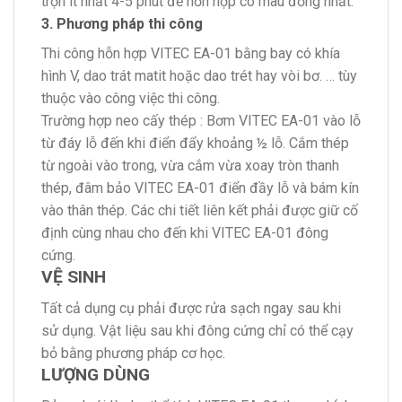
trộn ít nhất 4-5 phút để hỗn hợp có màu đồng nhất.
3. Phương pháp thi công
Thi công hỗn hợp VITEC EA-01 bằng bay có khía
hình V, dao trát matit hoặc dao trét hay vòi bơ. … tùy
thuộc vào công việc thi công.
Trường hợp neo cấy thép : Bơm VITEC EA-01 vào lỗ
từ đáy lỗ đến khi điển đẩy khoảng ½ lỗ. Cắm thép
từ ngoài vào trong, vừa cắm vừa xoay tròn thanh
thép, đâm bảo VITEC EA-01 điển đầy lỗ và bám kín
vào thân thép. Các chi tiết liên kết phải được giữ cố
định cùng nhau cho đến khi VITEC EA-01 đông
cứng.
VỆ SINH
Tất cả dụng cụ phải được rửa sạch ngay sau khi
sử dụng. Vật liệu sau khi đông cứng chỉ có thể cạy
bỏ bằng phương pháp cơ học.
LƯỢNG DÙNG