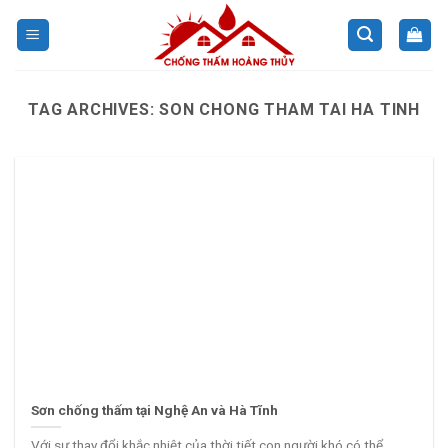
Skip
to
content
TAG ARCHIVES:
SON CHONG THAM TAI HA TINH
Sơn chống thấm tại Nghệ An và Hà Tĩnh
Với sự thay đổi khắc nhiệt của thời tiết con người khó có thể