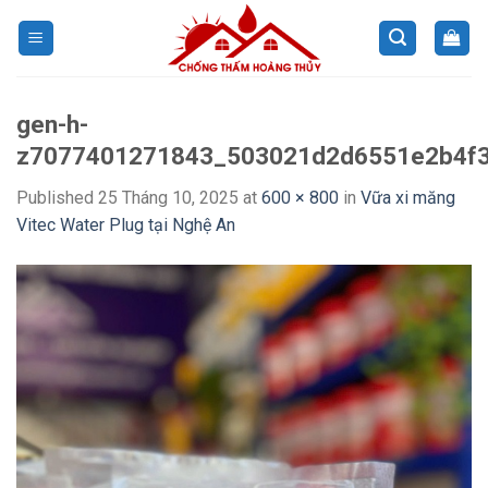
Skip
to
content
gen-h-
z7077401271843_503021d2d6551e2b4f
Published
25 Tháng 10, 2025
at
600 × 800
in
Vữa xi măng
Vitec Water Plug tại Nghệ An