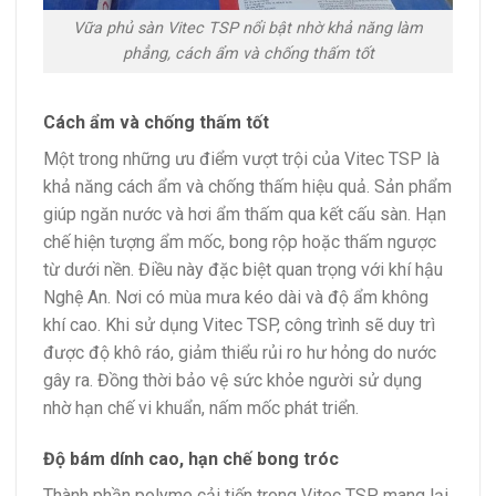
Vữa phủ sàn Vitec TSP nổi bật nhờ khả năng làm
phẳng, cách ẩm và chống thấm tốt
Cách ẩm và chống thấm tốt
Một trong những ưu điểm vượt trội của Vitec TSP là
khả năng cách ẩm và chống thấm hiệu quả. Sản phẩm
giúp ngăn nước và hơi ẩm thấm qua kết cấu sàn. Hạn
chế hiện tượng ẩm mốc, bong rộp hoặc thấm ngược
từ dưới nền. Điều này đặc biệt quan trọng với khí hậu
Nghệ An. Nơi có mùa mưa kéo dài và độ ẩm không
khí cao. Khi sử dụng Vitec TSP, công trình sẽ duy trì
được độ khô ráo, giảm thiểu rủi ro hư hỏng do nước
gây ra. Đồng thời bảo vệ sức khỏe người sử dụng
nhờ hạn chế vi khuẩn, nấm mốc phát triển.
Độ bám dính cao, hạn chế bong tróc
Thành phần polyme cải tiến trong Vitec TSP mang lại