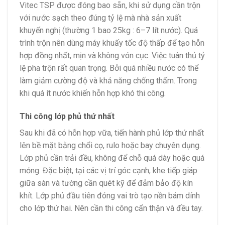
Vitec TSP được đóng bao sẵn, khi sử dụng cần trộn
với nước sạch theo đúng tỷ lệ mà nhà sản xuất
khuyến nghị (thường 1 bao 25kg : 6–7 lít nước). Quá
trình trộn nên dùng máy khuấy tốc độ thấp để tạo hỗn
hợp đồng nhất, mịn và không vón cục. Việc tuân thủ tỷ
lệ pha trộn rất quan trọng. Bởi quá nhiều nước có thể
làm giảm cường độ và khả năng chống thấm. Trong
khi quá ít nước khiến hỗn hợp khó thi công.
Thi công lớp phủ thứ nhất
Sau khi đã có hỗn hợp vữa, tiến hành phủ lớp thứ nhất
lên bề mặt bằng chổi cọ, rulo hoặc bay chuyên dụng.
Lớp phủ cần trải đều, không để chỗ quá dày hoặc quá
mỏng. Đặc biệt, tại các vị trí góc cạnh, khe tiếp giáp
giữa sàn và tường cần quét kỹ để đảm bảo độ kín
khít. Lớp phủ đầu tiên đóng vai trò tạo nền bám dính
cho lớp thứ hai. Nên cần thi công cẩn thận và đều tay.