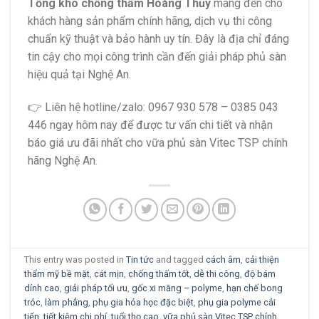
Tổng kho chống thấm Hoàng Thủy
mang đến cho
khách hàng sản phẩm chính hãng, dịch vụ thi công
chuẩn kỹ thuật và bảo hành uy tín. Đây là địa chỉ đáng
tin cậy cho mọi công trình cần đến giải pháp phủ sàn
hiệu quả tại Nghệ An.
👉 Liên hệ hotline/zalo: 0967 930 578 – 0385 043
446 ngay hôm nay để được tư vấn chi tiết và nhận
báo giá ưu đãi nhất cho vữa phủ sàn Vitec TSP chính
hãng Nghệ An.
This entry was posted in
Tin tức
and tagged
cách âm
,
cải thiện
thẩm mỹ bề mặt
,
cát mịn
,
chống thấm tốt
,
dễ thi công
,
độ bám
dính cao
,
giải pháp tối ưu
,
gốc xi măng – polyme
,
hạn chế bong
tróc
,
làm phẳng
,
phụ gia hóa học đặc biệt
,
phụ gia polyme cải
tiến
,
tiết kiệm chi phí
,
tuổi thọ cao
,
vữa phủ sàn Vitec TSP chính