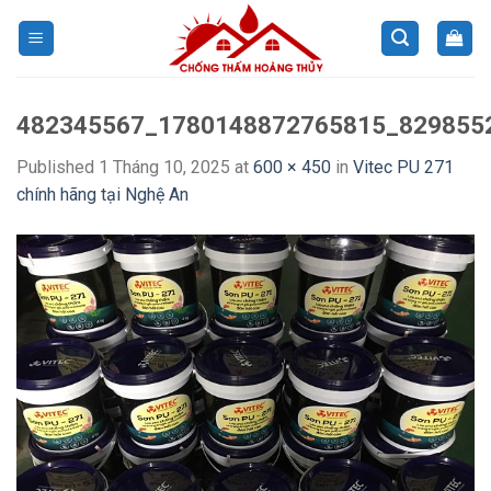
Skip
to
content
482345567_1780148872765815_829855
Published
1 Tháng 10, 2025
at
600 × 450
in
Vitec PU 271
chính hãng tại Nghệ An