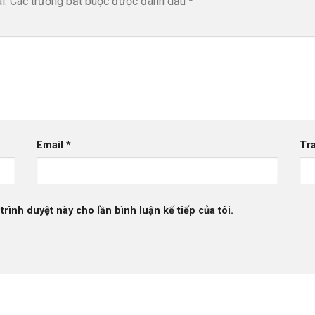
i.
Các trường bắt buộc được đánh dấu
*
Email
*
Tr
trình duyệt này cho lần bình luận kế tiếp của tôi.