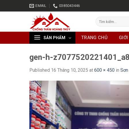
Skip
EMAIL
0385043446
to
content
Tìm
kiếm:
TRANG CHỦ
GIỚI
SẢN PHẨM
gen-h-z7077520221401_a
Published
16 Tháng 10, 2025
at
600 × 450
in
Sơn 