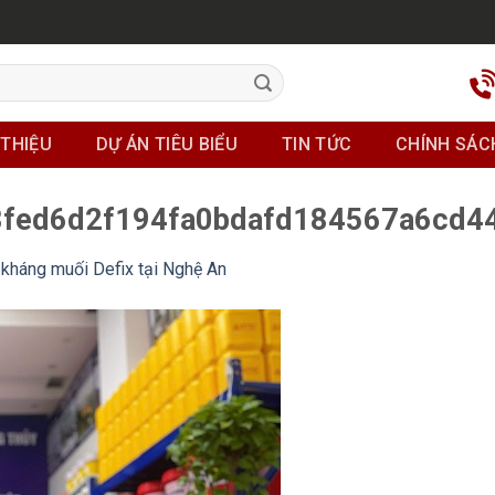
 THIỆU
DỰ ÁN TIÊU BIỂU
TIN TỨC
CHÍNH SÁC
8fed6d2f194fa0bdafd184567a6cd4
kháng muối Defix tại Nghệ An