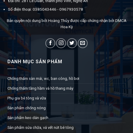
Địa chỉ: 281 Lê Duẫn, thành phố Vinh, Nghệ An
Số điện thoại: 0385043446 - 0967930578
Bản quyền nội dung bởi Hoàng Thủy được cấp chứng nhận bởi DMCA
Hoa Kỳ
DANH MỤC SẢN PHẨM
Chống thấm sàn mái, wc, ban công, hồ bơi
Chống thấm tầng hầm và hồ thang máy
Phụ gia bê tông và vữa
Sản phẩm chống nóng
Sản phẩm keo dán gạch
Sản phẩm sửa chữa, vá vết nứt bê tông