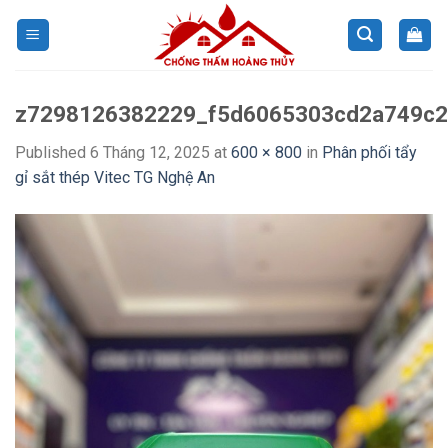
Skip
to
content
z7298126382229_f5d6065303cd2a749c2
Published
6 Tháng 12, 2025
at
600 × 800
in
Phân phối tẩy
gỉ sắt thép Vitec TG Nghệ An