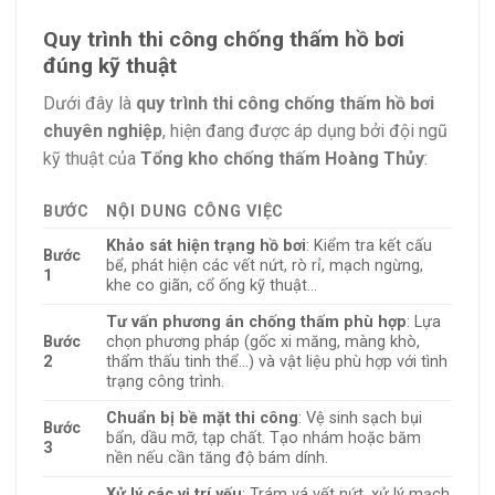
Quy trình thi công chống thấm hồ bơi
đúng kỹ thuật
Dưới đây là
quy trình thi công chống thấm hồ bơi
chuyên nghiệp
, hiện đang được áp dụng bởi đội ngũ
kỹ thuật của
Tổng kho chống thấm Hoàng Thủy
:
BƯỚC
NỘI DUNG CÔNG VIỆC
Khảo sát hiện trạng hồ bơi
: Kiểm tra kết cấu
Bước
bể, phát hiện các vết nứt, rò rỉ, mạch ngừng,
1
khe co giãn, cổ ống kỹ thuật…
Tư vấn phương án chống thấm phù hợp
: Lựa
Bước
chọn phương pháp (gốc xi măng, màng khò,
2
thẩm thấu tinh thể…) và vật liệu phù hợp với tình
trạng công trình.
Chuẩn bị bề mặt thi công
: Vệ sinh sạch bụi
Bước
bẩn, dầu mỡ, tạp chất. Tạo nhám hoặc băm
3
nền nếu cần tăng độ bám dính.
Xử lý các vị trí yếu
: Trám vá vết nứt, xử lý mạch