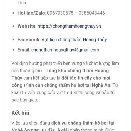
Tĩnh
Hotline/Zalo
: 0967930578 – 0385043446
Website
:
https://chongthamhoangthuy.vn
Facebook
:
Vật liệu chống thấm Hoàng Thủy
Email
:
chongthamhoangthuy@gmail.com
Với định hướng phát triển bền vững và chất lượng làm
nên thương hiệu.
Tổng kho chống thấm Hoàng
Thủy
cam kết tiếp tục là
đối tác tin cậy cho mọi
công trình cần chống thấm hồ bơi tại Nghệ An.
Từ
khâu tư vấn, cung cấp vật tư đến thi công và bảo trì
sau bàn giao.
Kết bài
Việc lựa chọn đúng
dịch vụ chống thấm hồ bơi tại
Nghệ An
ngay từ đầu là giải pháp thông minh. Giúp