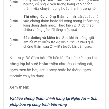
Bước
ngừng, cổ ống xuyên tường bằng keo chống
4
thấm, vữa chuyên dụng hoặc thanh trương nở.
Thi công lớp chống thấm chính
: Lăn/quét phủ
Bước
vữa chống thấm hoặc thi công màng khò/màng
5
lỏng đúng định mức. Thực hiện 2–3 lớp theo
chiều vuông góc để tăng hiệu quả.
Bảo dưỡng và kiểm tra
: Sau khi thi công, giữ
Bước
ẩm bề mặt, kiểm tra độ kín nước và hiệu quả
6
chống thấm sau 24–48h trước khi bàn giao.
💡 Lưu ý: Để đảm bảo độ bền tối đa, nên kết hợp
thi
công lớp bảo vệ hoàn thiện
như lớp xi măng cát,
gạch men hồ bơi, sơn epoxy hoặc hệ thống gạch
mosaic chuyên dụng.
Xem thêm:
Vật liệu chống thấm chính hãng tại Nghệ An – Giải
pháp bảo vệ công trình bền vững