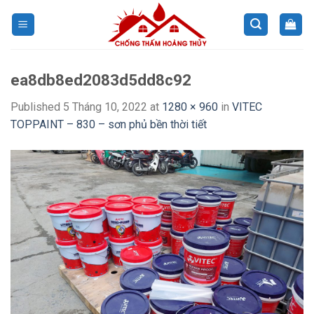
Skip
to
content
ea8db8ed2083d5dd8c92
Published
5 Tháng 10, 2022
at
1280 × 960
in
VITEC
TOPPAINT – 830 – sơn phủ bền thời tiết