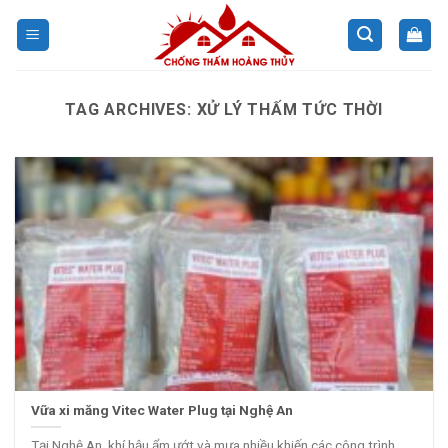
Skip
to
content
TAG ARCHIVES:
XỬ LÝ THẤM TỨC THỜI
Vữa xi măng Vitec Water Plug tại Nghệ An
Tại Nghệ An, khí hậu ẩm ướt và mưa nhiều khiến các công trình