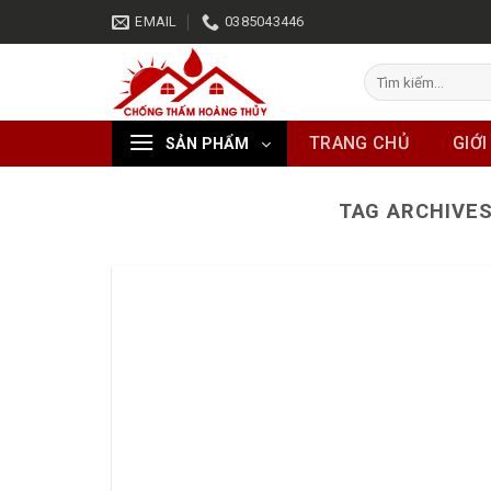
Skip
EMAIL
0385043446
to
content
Tìm
kiếm:
TRANG CHỦ
GIỚI
SẢN PHẨM
TAG ARCHIVE