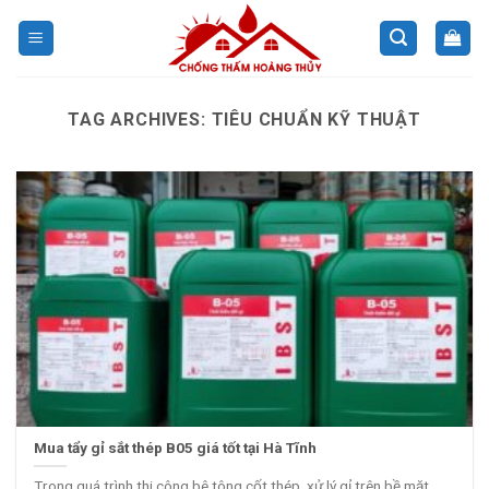
Skip
to
content
TAG ARCHIVES:
TIÊU CHUẨN KỸ THUẬT
Mua tẩy gỉ sắt thép B05 giá tốt tại Hà Tĩnh
Trong quá trình thi công bê tông cốt thép, xử lý gỉ trên bề mặt...