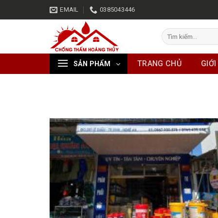
Skip
EMAIL
0385043446
to
content
Tìm
kiếm:
TRANG CHỦ
GIỚI
SẢN PHẨM