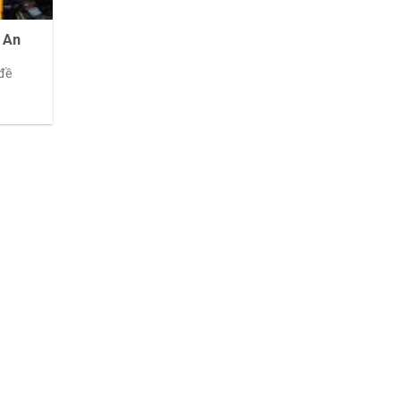
ệ An
 đề