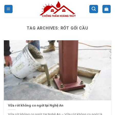
Skip
to
content
TAG ARCHIVES:
RÓT GỐI CẦU
Vữa rót không co ngót tại Nghệ An
Vữa rót không co ngót tại Nghệ An – Vữa rót không co ngót là...