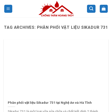
Skip
to
content
TAG ARCHIVES:
PHÂN PHỐI VẬT LIỆU SIKADUR 731
Phân phối vật liệu Sikadur 731 tại Nghệ An và Hà Tĩnh
Sikadur 731 là một loại vữa sửa chữa và chất kết dính 2 thành