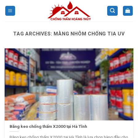
Skip
to
content
TAG ARCHIVES:
MÀNG NHÔM CHỐNG TIA UV
Băng keo chống thấm X2000 tại Hà Tĩnh
Băng keo chống thấm X2000 tại Hà Tĩnh là lựa chọn hàng đầu cho