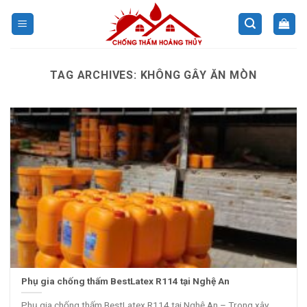
Skip
to
content
TAG ARCHIVES:
KHÔNG GÂY ĂN MÒN
Phụ gia chống thấm BestLatex R114 tại Nghệ An
Phụ gia chống thấm BestLatex R114 tại Nghệ An – Trong xây