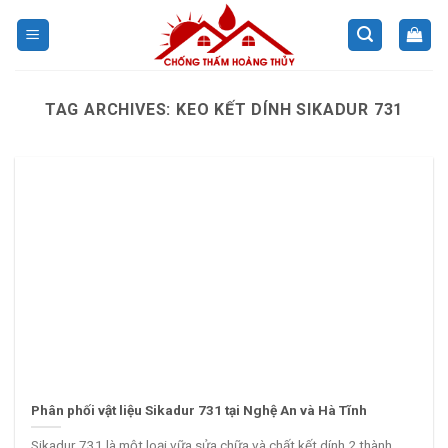
Skip
to
content
TAG ARCHIVES:
KEO KẾT DÍNH SIKADUR 731
Phân phối vật liệu Sikadur 731 tại Nghệ An và Hà Tĩnh
Sikadur 731 là một loại vữa sửa chữa và chất kết dính 2 thành