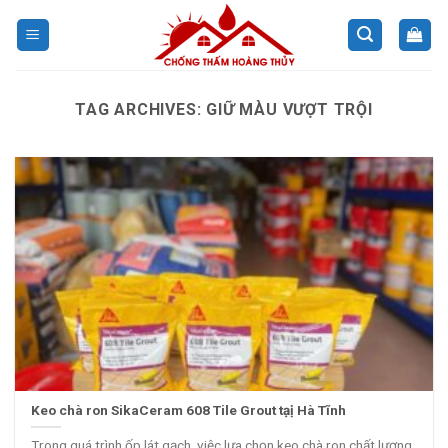
Skip
to
content
TAG ARCHIVES:
GIỮ MÀU VƯỢT TRỘI
Keo chà ron SikaCeram 608 Tile Grout tạị Hà Tĩnh
Trong quá trình ốp lát gạch, việc lựa chọn keo chà ron chất lượng