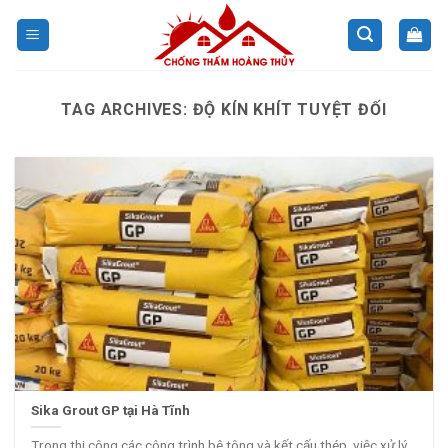
Skip
to
content
TAG ARCHIVES:
ĐỘ KÍN KHÍT TUYỆT ĐỐI
Sika Grout GP tại Hà Tĩnh
Trong thi công các công trình bê tông và kết cấu thép, việc xử lý...