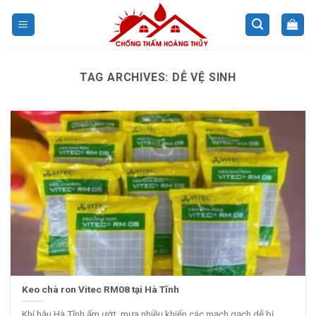
Skip
to
content
TAG ARCHIVES:
DỄ VỆ SINH
Keo chà ron Vitec RM08 tại Hà Tĩnh
Khí hậu Hà Tĩnh ẩm ướt, mưa nhiều khiến các mạch gạch dễ bị