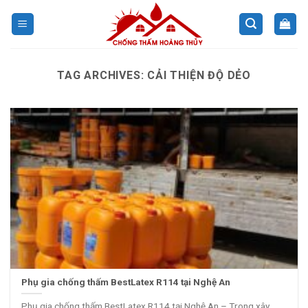
Skip
to
content
TAG ARCHIVES:
CẢI THIỆN ĐỘ DẺO
Phụ gia chống thấm BestLatex R114 tại Nghệ An
Phụ gia chống thấm BestLatex R114 tại Nghệ An – Trong xây