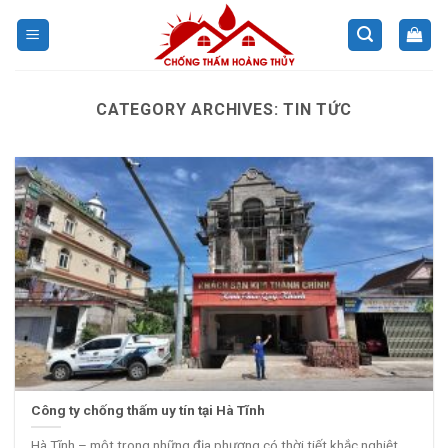
Skip
to
content
CATEGORY ARCHIVES:
TIN TỨC
Công ty chống thấm uy tín tại Hà Tĩnh
Hà Tĩnh – một trong những địa phương có thời tiết khắc nghiệt