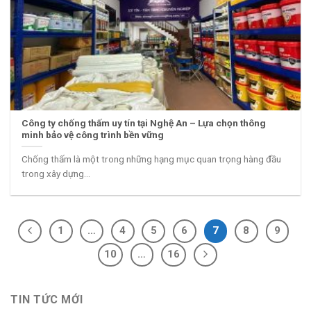
Công ty chống thấm uy tín tại Nghệ An – Lựa chọn thông
minh bảo vệ công trình bền vững
Chống thấm là một trong những hạng mục quan trọng hàng đầu
trong xây dựng...
1
…
4
5
6
7
8
9
10
…
16
TIN TỨC MỚI